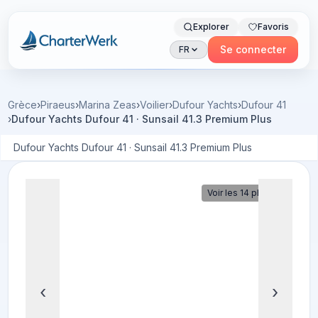
Explorer
Favoris
Charterwerk
Se connecter
FR
Grèce
›
Piraeus
›
Marina Zeas
›
Voilier
›
Dufour Yachts
›
Dufour 41
›
Dufour Yachts Dufour 41 · Sunsail 41.3 Premium Plus
Dufour Yachts Dufour 41 · Sunsail 41.3 Premium Plus
Voir les 14 photos
‹
›