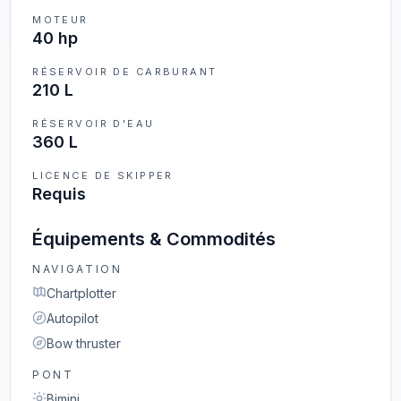
MOTEUR
40 hp
RÉSERVOIR DE CARBURANT
210 L
RÉSERVOIR D'EAU
360 L
LICENCE DE SKIPPER
Requis
Équipements & Commodités
NAVIGATION
Chartplotter
Autopilot
Bow thruster
PONT
Bimini