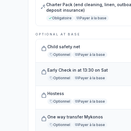
Charter Pack (end cleaning, linen, outboa
deposit insurance)
Obligatoire
Payer à la base
OPTIONAL AT BASE
Child safety net
Optionnel
Payer à la base
Early Check in at 13:30 on Sat
Optionnel
Payer à la base
Hostess
Optionnel
Payer à la base
One way transfer Mykonos
Optionnel
Payer à la base