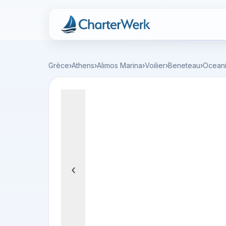
Charterwerk
Grèce
›
Athens
›
Alimos Marina
›
Voilier
›
Beneteau
›
Oceani
‹