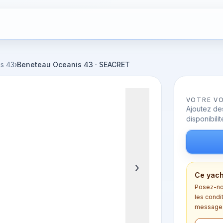
s 43
›
Beneteau Oceanis 43 · SEACRET
VOTRE V
Ajoutez des
disponibilit
›
Ce yach
Posez-nou
les condi
message