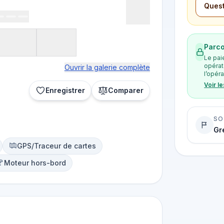
Quest
Parco
Le pai
opérat
Ouvrir la galerie complète
l’opéra
Voir l
Enregistrer
Comparer
SO
Gr
GPS/Traceur de cartes
Moteur hors-bord