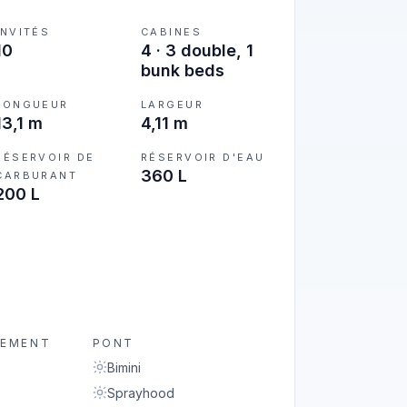
INVITÉS
CABINES
10
4
·
3 double, 1
bunk beds
LONGUEUR
LARGEUR
13,1 m
4,11 m
RÉSERVOIR DE
RÉSERVOIR D'EAU
360 L
CARBURANT
200 L
ÉEMENT
PONT
Bimini
Sprayhood