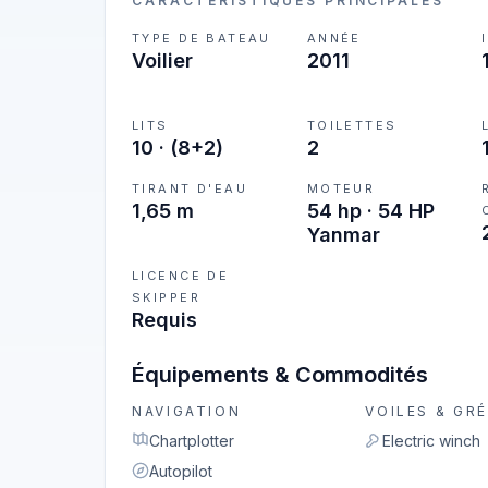
CARACTÉRISTIQUES PRINCIPALES
TYPE DE BATEAU
ANNÉE
Voilier
2011
LITS
TOILETTES
10
·
(8+2)
2
TIRANT D'EAU
MOTEUR
1,65 m
54 hp · 54 HP
Yanmar
LICENCE DE
SKIPPER
Requis
Équipements & Commodités
NAVIGATION
VOILES & GR
Chartplotter
Electric winch
Autopilot