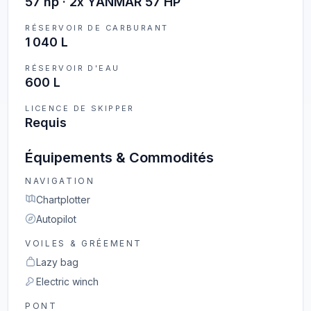
57 hp · 2x YANMAR 57 HP
RÉSERVOIR DE CARBURANT
1 040 L
RÉSERVOIR D'EAU
600 L
LICENCE DE SKIPPER
Requis
Équipements & Commodités
NAVIGATION
Chartplotter
Autopilot
VOILES & GRÉEMENT
Lazy bag
Electric winch
PONT