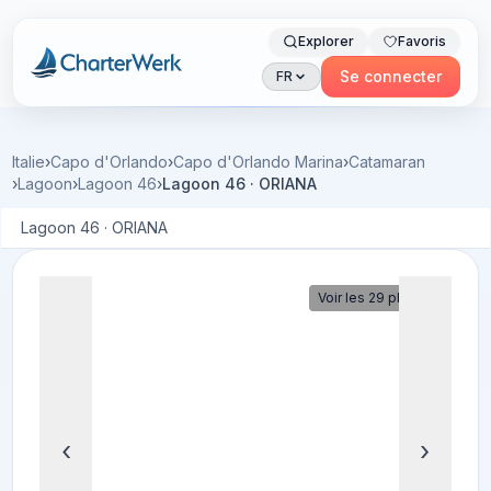
Explorer
Favoris
Charterwerk
Se connecter
FR
Italie
›
Capo d'Orlando
›
Capo d'Orlando Marina
›
Catamaran
›
Lagoon
›
Lagoon 46
›
Lagoon 46 · ORIANA
Lagoon 46 · ORIANA
Voir les 29 photos
‹
›