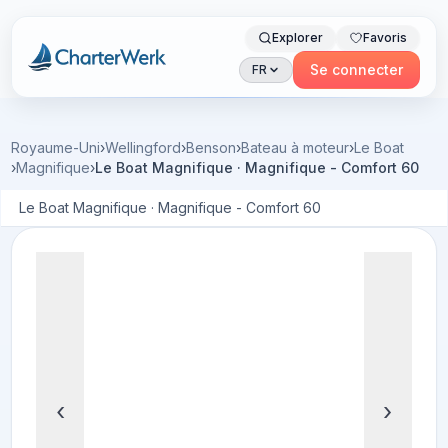
Explorer
Favoris
Charterwerk
Se connecter
FR
Royaume-Uni
›
Wellingford
›
Benson
›
Bateau à moteur
›
Le Boat
›
Magnifique
›
Le Boat Magnifique · Magnifique - Comfort 60
Le Boat Magnifique · Magnifique - Comfort 60
‹
›