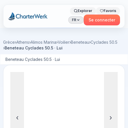
Explorer
Favoris
Charterwerk
Se connecter
FR
Grèce
›
Athens
›
Alimos Marina
›
Voilier
›
Beneteau
›
Cyclades 50.5
›
Beneteau Cyclades 50.5 · Lui
Beneteau Cyclades 50.5 · Lui
‹
›