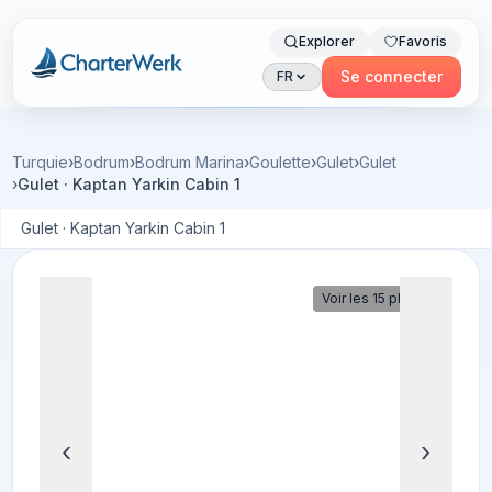
Explorer
Favoris
Charterwerk
Se connecter
FR
Turquie
›
Bodrum
›
Bodrum Marina
›
Goulette
›
Gulet
›
Gulet
›
Gulet · Kaptan Yarkin Cabin 1
Gulet · Kaptan Yarkin Cabin 1
Voir les 15 photos
‹
›