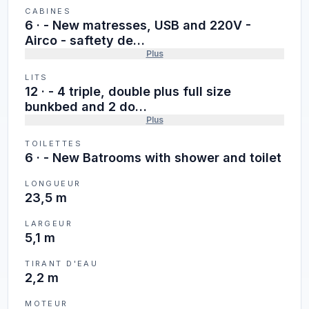
CABINES
6
·
- New matresses, USB and 220V -
Airco - saftety de…
Plus
LITS
12
·
- 4 triple, double plus full size
bunkbed and 2 do…
Plus
TOILETTES
6
·
- New Batrooms with shower and toilet
LONGUEUR
23,5 m
LARGEUR
5,1 m
TIRANT D'EAU
2,2 m
MOTEUR