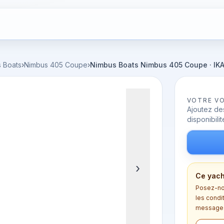
 Boats
›
Nimbus 405 Coupe
›
Nimbus Boats Nimbus 405 Coupe · IK
VOTRE V
Ajoutez des
disponibilit
›
Ce yach
Posez-nou
les condi
message