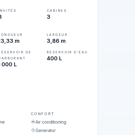
INVITÉS
CABINES
8
3
LONGUEUR
LARGEUR
13,33 m
3,86 m
RÉSERVOIR DE
RÉSERVOIR D'EAU
400 L
CARBURANT
1 000 L
CONFORT
ine
Air conditioning
Generator