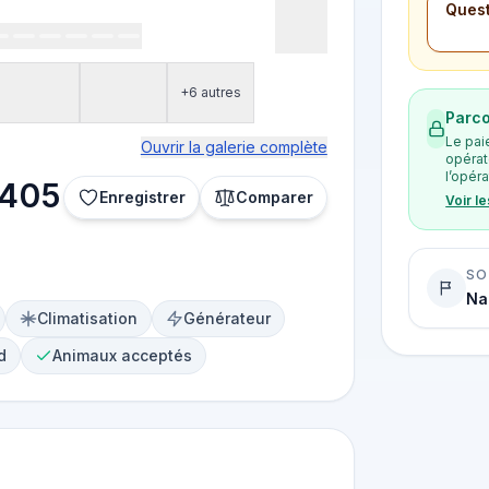
Quest
+6 autres
Parco
Le pai
Ouvrir la galerie complète
opérat
l’opéra
 405
Enregistrer
Comparer
Voir l
SO
Na
Climatisation
Générateur
d
Animaux acceptés