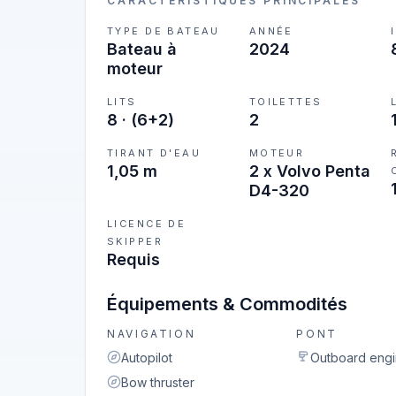
CARACTÉRISTIQUES PRINCIPALES
TYPE DE BATEAU
ANNÉE
Bateau à
2024
moteur
LITS
TOILETTES
8
·
(6+2)
2
TIRANT D'EAU
MOTEUR
1,05 m
2 x Volvo Penta
D4-320
LICENCE DE
SKIPPER
Requis
Équipements & Commodités
NAVIGATION
PONT
Autopilot
Outboard eng
Bow thruster