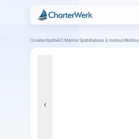
Charterwerk
Croatie
›
Split
›
ACI Marina Split
›
Bateau à moteur
›
Nimbus
‹