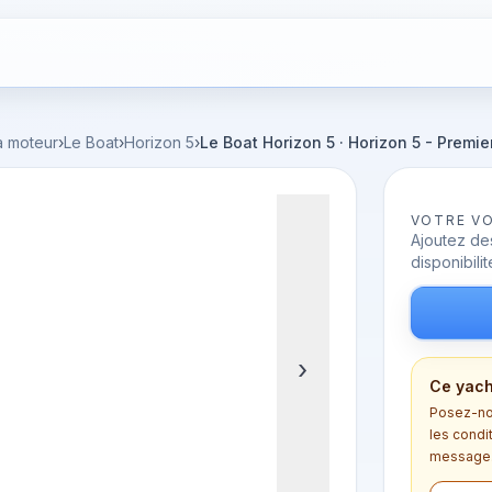
à moteur
›
Le Boat
›
Horizon 5
›
Le Boat Horizon 5 · Horizon 5 - Premier
VOTRE V
Ajoutez des
disponibilit
›
Ce yach
Posez-nou
les condi
message