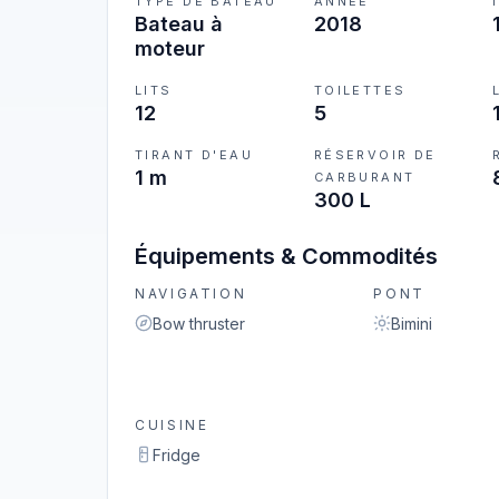
TYPE DE BATEAU
ANNÉE
Bateau à
2018
moteur
LITS
TOILETTES
12
5
TIRANT D'EAU
RÉSERVOIR DE
1 m
CARBURANT
300 L
Équipements & Commodités
NAVIGATION
PONT
Bow thruster
Bimini
CUISINE
Fridge