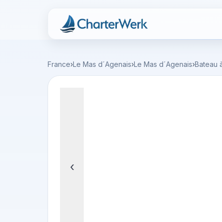
Charterwerk
France
›
Le Mas d´Agenais
›
Le Mas d´Agenais
›
Bateau 
‹