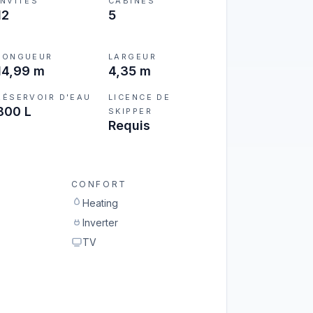
INVITÉS
CABINES
12
5
LONGUEUR
LARGEUR
14,99 m
4,35 m
RÉSERVOIR D'EAU
LICENCE DE
800 L
SKIPPER
Requis
CONFORT
Heating
Inverter
TV