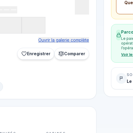
Ques
Parco
Le pai
Ouvrir la galerie complète
opérat
l’opéra
Enregistrer
Comparer
Voir l
SO
Le