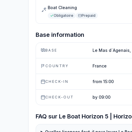
Boat Cleaning
Obligatoire
Prepaid
Base information
Le Mas d´Agenais,
BASE
France
COUNTRY
from 15:00
CHECK-IN
by 09:00
CHECK-OUT
FAQ sur Le Boat Horizon 5 | Horizo
Quelles licences faut-il pour louer Le Boa