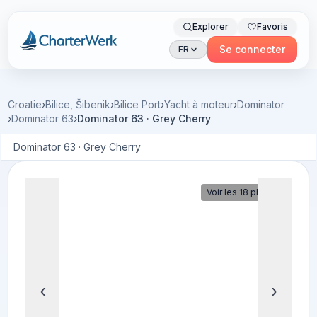
Explorer
Favoris
Charterwerk
Se connecter
FR
Croatie
›
Bilice, Šibenik
›
Bilice Port
›
Yacht à moteur
›
Dominator
›
Dominator 63
›
Dominator 63 · Grey Cherry
Dominator 63 · Grey Cherry
Voir les 18 photos
‹
›