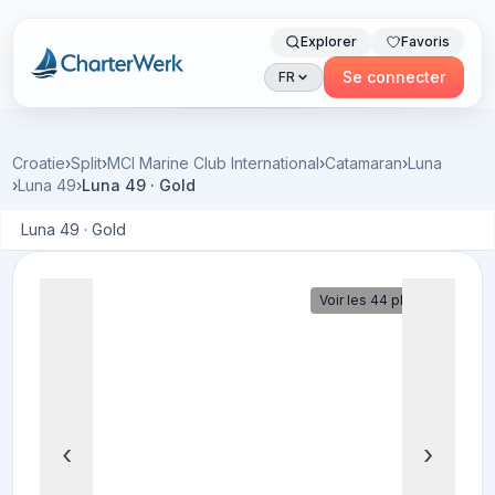
Explorer
Favoris
Charterwerk
Se connecter
FR
Croatie
›
Split
›
MCI Marine Club International
›
Catamaran
›
Luna
›
Luna 49
›
Luna 49 · Gold
Luna 49 · Gold
Voir les 44 photos
‹
›