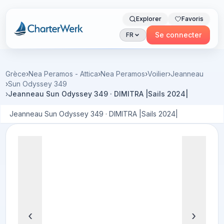
Explorer
Favoris
Charterwerk
Se connecter
FR
Grèce
›
Nea Peramos - Attica
›
Nea Peramos
›
Voilier
›
Jeanneau
›
Sun Odyssey 349
›
Jeanneau Sun Odyssey 349 · DIMITRA |Sails 2024|
Jeanneau Sun Odyssey 349 · DIMITRA |Sails 2024|
‹
›