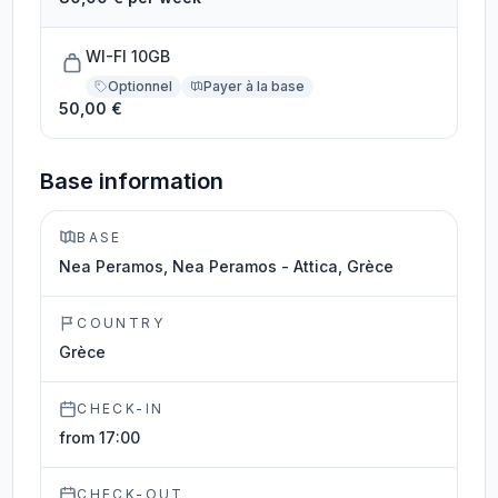
WI-FI 10GB
Optionnel
Payer à la base
50,00 €
Base information
BASE
Nea Peramos, Nea Peramos - Attica, Grèce
COUNTRY
Grèce
CHECK-IN
from 17:00
CHECK-OUT