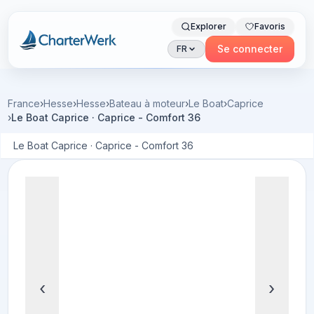
Explorer
Favoris
Charterwerk
Se connecter
FR
France
›
Hesse
›
Hesse
›
Bateau à moteur
›
Le Boat
›
Caprice
›
Le Boat Caprice · Caprice - Comfort 36
Le Boat Caprice · Caprice - Comfort 36
‹
›