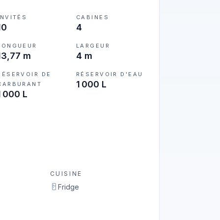
INVITÉS
CABINES
10
4
LONGUEUR
LARGEUR
13,77 m
4 m
RÉSERVOIR DE
RÉSERVOIR D'EAU
1 000 L
CARBURANT
1 000 L
CUISINE
Fridge