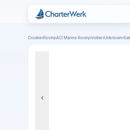
Charterwerk
Croatie
›
Rovinj
›
ACI Marina Rovinj
›
Voilier
›
Unknown
›
Sai
‹