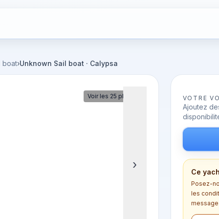
l boat
›
Unknown Sail boat · Calypsa
Voir les 25 photos
VOTRE V
Ajoutez des
disponibilit
›
Ce yach
Posez-nou
les condi
message