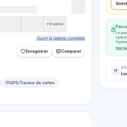
Quest
+13 autres
Parco
Le pai
opérat
Ouvrir la galerie complète
l’opéra
Voir l
Enregistrer
Comparer
SO
Lu
GPS/Traceur de cartes