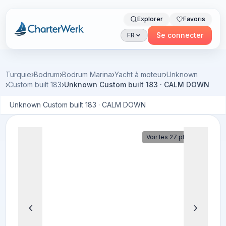
Explorer
Favoris
Charterwerk
Se connecter
FR
Turquie
›
Bodrum
›
Bodrum Marina
›
Yacht à moteur
›
Unknown
›
Custom built 183
›
Unknown Custom built 183 · CALM DOWN
Unknown Custom built 183 · CALM DOWN
Voir les 27 photos
‹
›