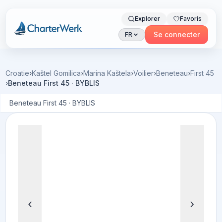
Explorer
Favoris
Charterwerk
Se connecter
FR
Croatie
›
Kaštel Gomilica
›
Marina Kaštela
›
Voilier
›
Beneteau
›
First 45
›
Beneteau First 45 · BYBLIS
Beneteau First 45 · BYBLIS
‹
›