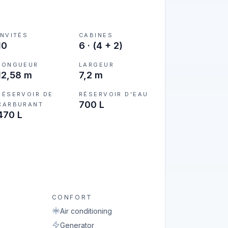
INVITÉS
CABINES
10
6
·
(4 + 2)
LONGUEUR
LARGEUR
12,58 m
7,2 m
RÉSERVOIR DE
RÉSERVOIR D'EAU
700 L
CARBURANT
470 L
CONFORT
Air conditioning
Generator