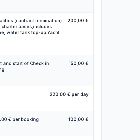
ities (contract termination)
200,00 €
r charter bases,includes
fee, water tank top-up.Yacht
t and start of Check in
150,00 €
ng
220,00 € per day
0.00 € per booking
100,00 €