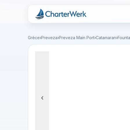
Charterwerk
Grèce
›
Preveza
›
Preveza Main Port
›
Catamaran
›
Founta
‹