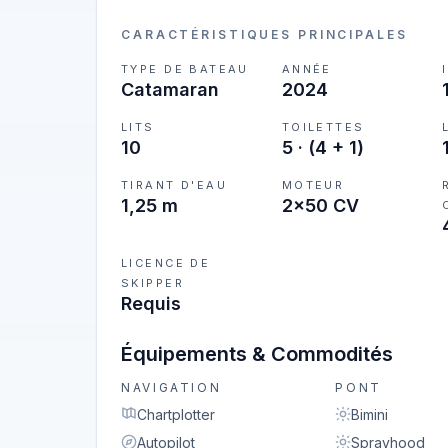
CARACTÉRISTIQUES PRINCIPALES
TYPE DE BATEAU
ANNÉE
Catamaran
2024
LITS
TOILETTES
10
5
·
(4 + 1)
TIRANT D'EAU
MOTEUR
1,25 m
2x50 CV
LICENCE DE
SKIPPER
Requis
Équipements & Commodités
NAVIGATION
PONT
Chartplotter
Bimini
Autopilot
Sprayhood