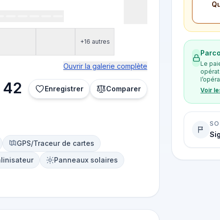
Qu
+16 autres
Parco
Le pai
Ouvrir la galerie complète
opérat
l’opéra
a 42
Enregistrer
Comparer
Voir l
SO
Si
GPS/Traceur de cartes
linisateur
Panneaux solaires