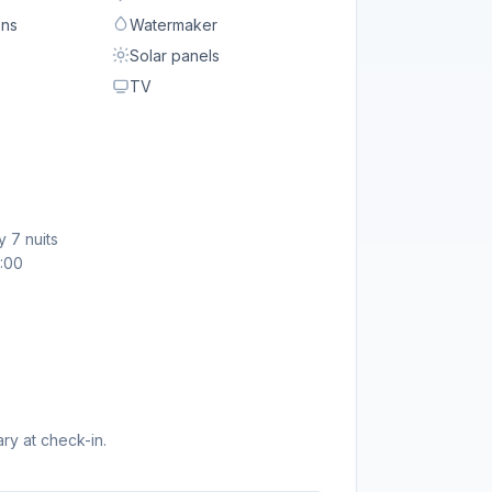
ons
Watermaker
Solar panels
TV
 7 nuits
9:00
ry at check-in.