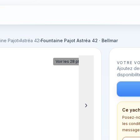
ine Pajot
›
Astréa 42
›
Fountaine Pajot Astréa 42 · Bellmar
Voir les 28 photos
VOTRE V
Ajoutez des
disponibilit
›
Ce yach
Posez-nou
les condi
message