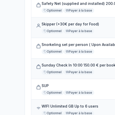
Safety Net (supplied and installed) 200
Optionnel
Payer à la base
Skipper (+30€ per day for Food)
Optionnel
Payer à la base
Snorkeling set per person ( Upon Availabi
Optionnel
Payer à la base
Sunday Check In 10:00 150.00 € per boo
Optionnel
Payer à la base
SUP
Optionnel
Payer à la base
WIFI Unlimited GB Up to 6 users
Optionnel
Payer à la base