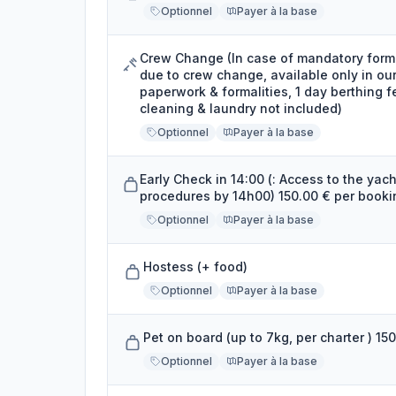
Optionnel
Payer à la base
Crew Change (In case of mandatory formal
due to crew change, available only in ou
paperwork & formalities, 1 day berthing 
cleaning & laundry not included)
Optionnel
Payer à la base
Early Check in 14:00 (: Access to the yach
procedures by 14h00) 150.00 € per booki
Optionnel
Payer à la base
Hostess (+ food)
Optionnel
Payer à la base
Pet on board (up to 7kg, per charter ) 15
Optionnel
Payer à la base