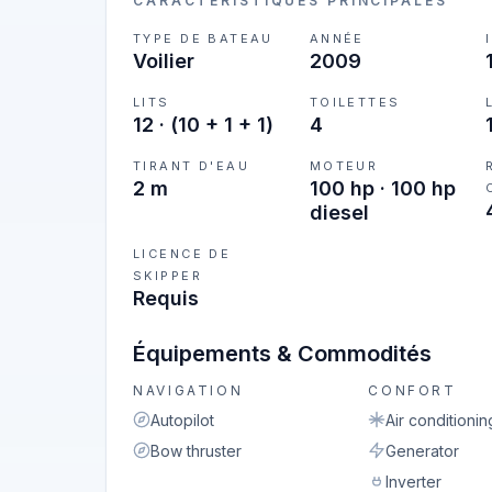
CARACTÉRISTIQUES PRINCIPALES
TYPE DE BATEAU
ANNÉE
Voilier
2009
LITS
TOILETTES
12
·
(10 + 1 + 1)
4
TIRANT D'EAU
MOTEUR
2 m
100 hp · 100 hp
diesel
LICENCE DE
SKIPPER
Requis
Équipements & Commodités
NAVIGATION
CONFORT
Autopilot
Air conditionin
Bow thruster
Generator
Inverter