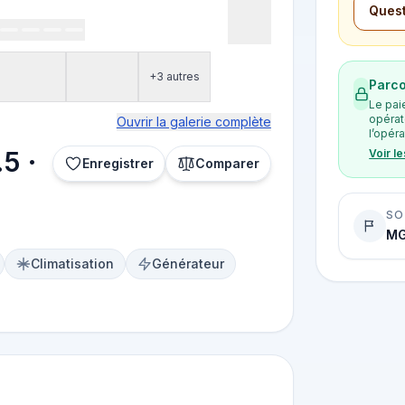
Quest
+3 autres
Parco
Le pai
opérat
Ouvrir la galerie complète
l’opéra
5 ·
Voir l
Enregistrer
Comparer
SO
MG
Climatisation
Générateur