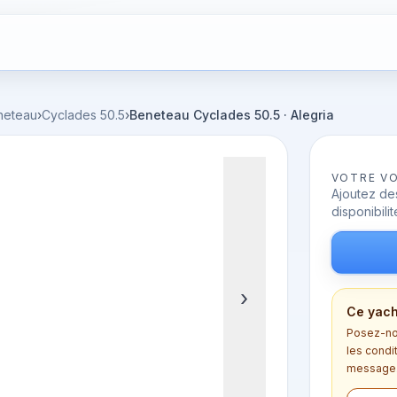
neteau
›
Cyclades 50.5
›
Beneteau Cyclades 50.5 · Alegria
VOTRE V
Ajoutez des
disponibilit
›
Ce yach
Posez-nou
les condi
message