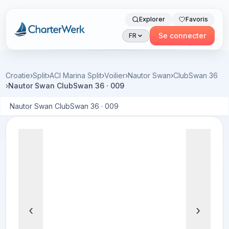
Explorer
Favoris
Charterwerk
Se connecter
FR
Croatie
›
Split
›
ACI Marina Split
›
Voilier
›
Nautor Swan
›
ClubSwan 36
›
Nautor Swan ClubSwan 36 · 009
Nautor Swan ClubSwan 36 · 009
‹
›