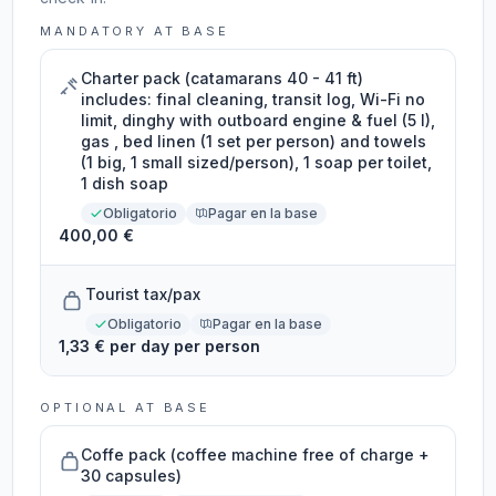
MANDATORY AT BASE
Charter pack (catamarans 40 - 41 ft)
includes: final cleaning, transit log, Wi-Fi no
limit, dinghy with outboard engine & fuel (5 l),
gas , bed linen (1 set per person) and towels
(1 big, 1 small sized/person), 1 soap per toilet,
1 dish soap
Obligatorio
Pagar en la base
400,00 €
Tourist tax/pax
Obligatorio
Pagar en la base
1,33 € per day per person
OPTIONAL AT BASE
Coffe pack (coffee machine free of charge +
30 capsules)