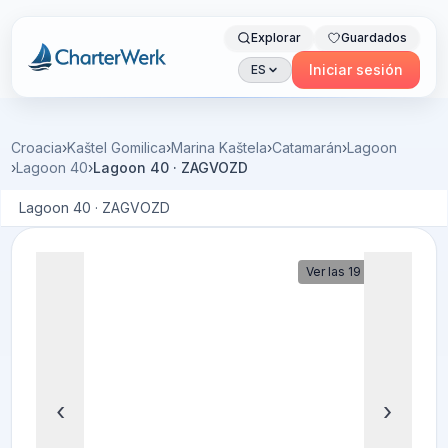
Explorar
Guardados
Charterwerk
Iniciar sesión
ES
Croacia
›
Kaštel Gomilica
›
Marina Kaštela
›
Catamarán
›
Lagoon
›
Lagoon 40
›
Lagoon 40 · ZAGVOZD
Lagoon 40 · ZAGVOZD
Ver las 19 fotos
‹
›