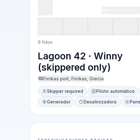
9 fotos
Lagoon 42 · Winny
(skippered only)
Finikas port, Finikas, Grecia
Skipper required
Piloto automático
Generador
Desalinizadora
Pane