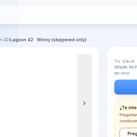
n 42
›
Lagoon 42 · Winny (skippered only)
TU VIAJE
Añade fecha
en vivo.
›
¿Te int
Pregúntano
condicion
Preg