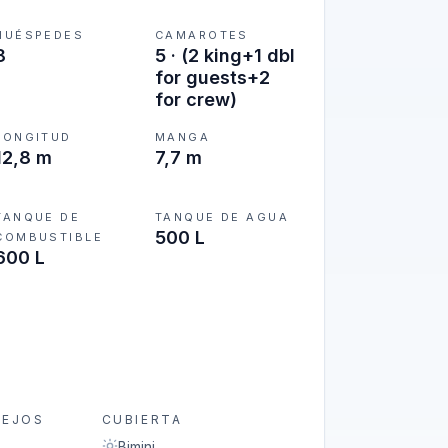
HUÉSPEDES
CAMAROTES
8
5
·
(2 king+1 dbl
for guests+2
for crew)
LONGITUD
MANGA
12,8 m
7,7 m
TANQUE DE
TANQUE DE AGUA
500 L
COMBUSTIBLE
600 L
REJOS
CUBIERTA
Bimini