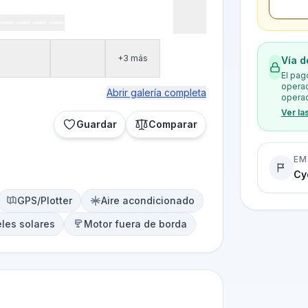
+3 más
Vía d
El pag
operad
Abrir galería completa
operad
Ver la
Guardar
Comparar
EM
Cy
GPS/Plotter
Aire acondicionado
les solares
Motor fuera de borda