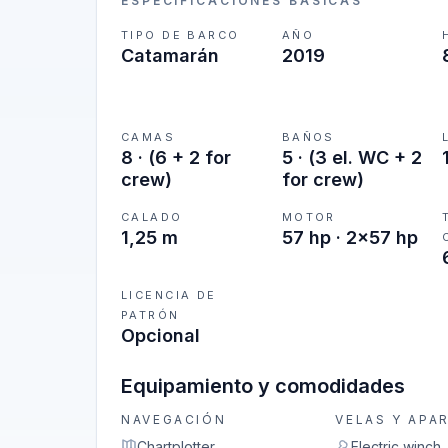
ESPECIFICACIONES BÁSICAS
TIPO DE BARCO
AÑO
Catamarán
2019
CAMAS
BAÑOS
8
·
(6 + 2 for
5
·
(3 el. WC + 2
crew)
for crew)
CALADO
MOTOR
1,25 m
57 hp · 2x57 hp
LICENCIA DE
PATRÓN
Opcional
Equipamiento y comodidades
NAVEGACIÓN
VELAS Y APA
Chartplotter
Electric winch