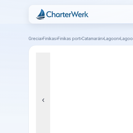
Charterwerk
Grecia
›
Finikas
›
Finikas port
›
Catamarán
›
Lagoon
›
Lagoo
‹