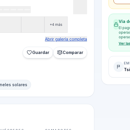
Vía d
+4 más
El pag
operad
operad
Abrir galería completa
Ver la
Guardar
Comparar
EM
Ts
neles solares