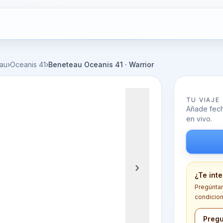
au
›
Oceanis 41
›
Beneteau Oceanis 41 · Warrior
TU VIAJE
Añade fecha
en vivo.
›
¿Te int
Pregúntano
condicion
Pregu