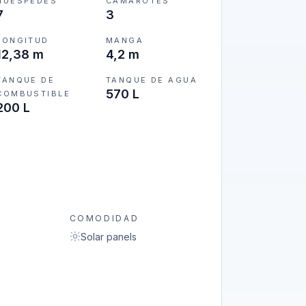
HUÉSPEDES
CAMAROTES
7
3
LONGITUD
MANGA
12,38 m
4,2 m
TANQUE DE
TANQUE DE AGUA
570 L
COMBUSTIBLE
200 L
COMODIDAD
Solar panels