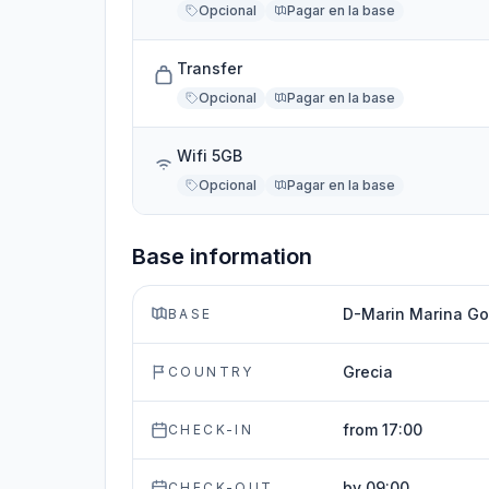
Opcional
Pagar en la base
Transfer
Opcional
Pagar en la base
Wifi 5GB
Opcional
Pagar en la base
Base information
D-Marin Marina Go
BASE
Grecia
COUNTRY
from 17:00
CHECK-IN
by 09:00
CHECK-OUT