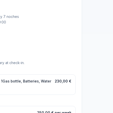
ay 7 noches
9:00
ry at check-in.
1Gas bottle, Batteries, Water
230,00 €
250,00 € per week