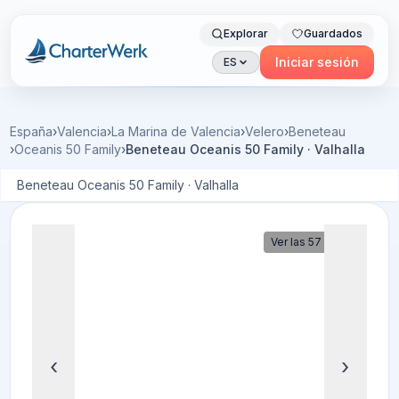
Explorar
Guardados
Charterwerk
Iniciar sesión
ES
España
›
Valencia
›
La Marina de Valencia
›
Velero
›
Beneteau
›
Oceanis 50 Family
›
Beneteau Oceanis 50 Family · Valhalla
Beneteau Oceanis 50 Family · Valhalla
Ver las 57 fotos
‹
›