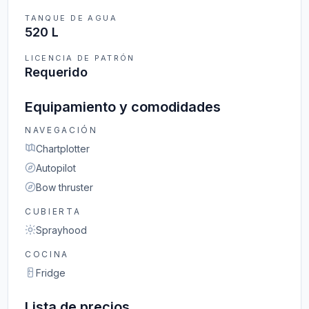
TANQUE DE AGUA
520 L
LICENCIA DE PATRÓN
Requerido
Equipamiento y comodidades
NAVEGACIÓN
Chartplotter
Autopilot
Bow thruster
CUBIERTA
Sprayhood
COCINA
Fridge
Lista de precios