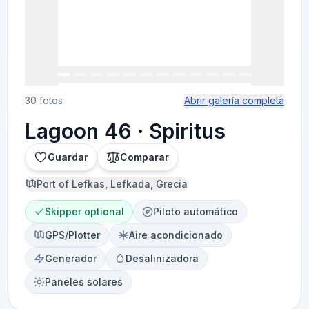
30 fotos
Abrir galería completa
Lagoon 46 · Spiritus
Guardar
Comparar
Port of Lefkas, Lefkada, Grecia
Skipper optional
Piloto automático
GPS/Plotter
Aire acondicionado
Generador
Desalinizadora
Paneles solares