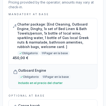
Pricing provided by the operator; amounts may vary at
check-in.
MANDATORY AT BASE
Charter package: [End Cleaning, Outboard
Engine, Dinghy, 1x set of Bed Linen & Bath
Towels/person, 1x bottle of local wine,
sparkling water, 1 bottle of Gas local Greek
nuts & marmalade, bathroom amenities,
rubbish bags, welcome card. ]
Obligatorio
Pagar en la base
450,00 €
Outboard Engine
Obligatorio
Pagar en la base
Incluido en el precio del charter
OPTIONAL AT BASE
Canoe kayak