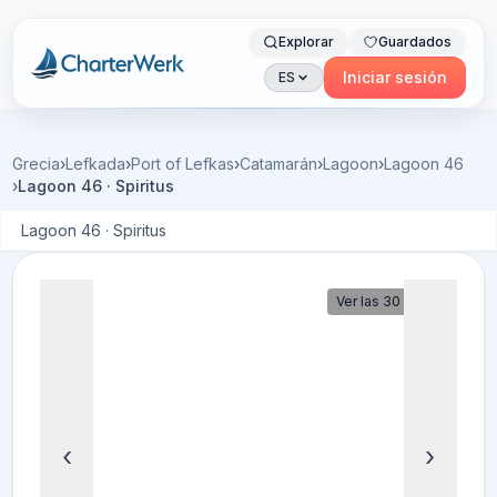
Explorar
Guardados
Charterwerk
Iniciar sesión
ES
Grecia
›
Lefkada
›
Port of Lefkas
›
Catamarán
›
Lagoon
›
Lagoon 46
›
Lagoon 46 · Spiritus
Lagoon 46 · Spiritus
Ver las 30 fotos
‹
›