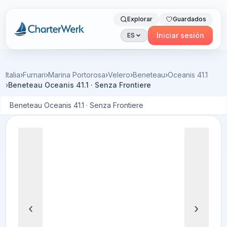
Explorar
Guardados
Charterwerk
Iniciar sesión
ES
Italia
›
Furnari
›
Marina Portorosa
›
Velero
›
Beneteau
›
Oceanis 41.1
›
Beneteau Oceanis 41.1 · Senza Frontiere
Beneteau Oceanis 41.1 · Senza Frontiere
‹
›