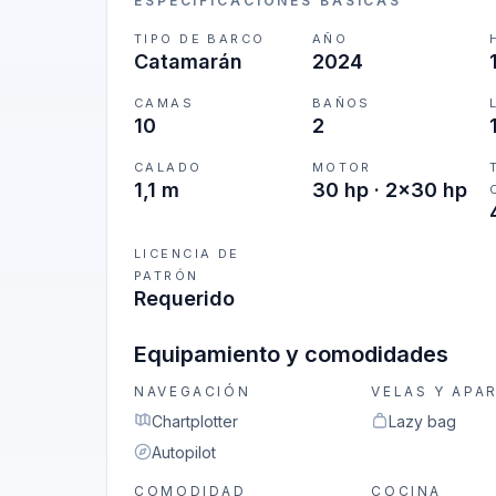
ESPECIFICACIONES BÁSICAS
TIPO DE BARCO
AÑO
Catamarán
2024
CAMAS
BAÑOS
10
2
CALADO
MOTOR
1,1 m
30 hp · 2x30 hp
LICENCIA DE
PATRÓN
Requerido
Equipamiento y comodidades
NAVEGACIÓN
VELAS Y APA
Chartplotter
Lazy bag
Autopilot
COMODIDAD
COCINA