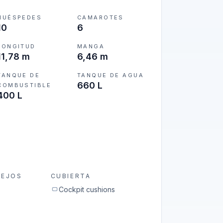
HUÉSPEDES
CAMAROTES
10
6
LONGITUD
MANGA
11,78 m
6,46 m
TANQUE DE
TANQUE DE AGUA
660 L
COMBUSTIBLE
400 L
REJOS
CUBIERTA
Cockpit cushions