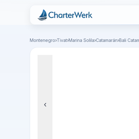
Charterwerk
Montenegro
›
Tivat
›
Marina Solila
›
Catamarán
›
Bali Cata
‹