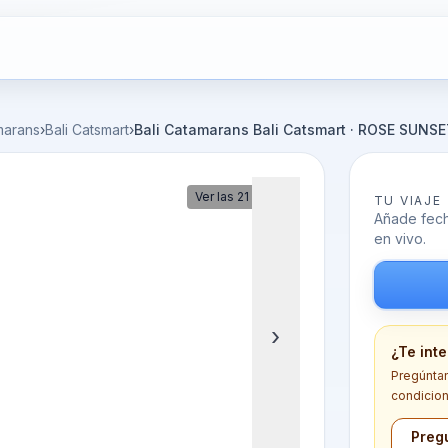
marans
›
Bali Catsmart
›
Bali Catamarans Bali Catsmart · ROSE SUNSE
Ver las 21 fotos
TU VIAJE
Añade fecha
en vivo.
›
¿Te int
Pregúntano
condicion
Pregu