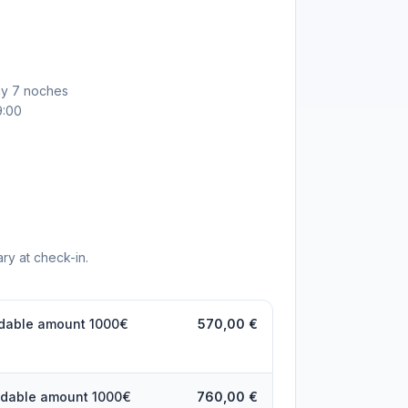
ay 7 noches
9:00
ry at check-in.
ndable amount 1000€
570,00 €
undable amount 1000€
760,00 €