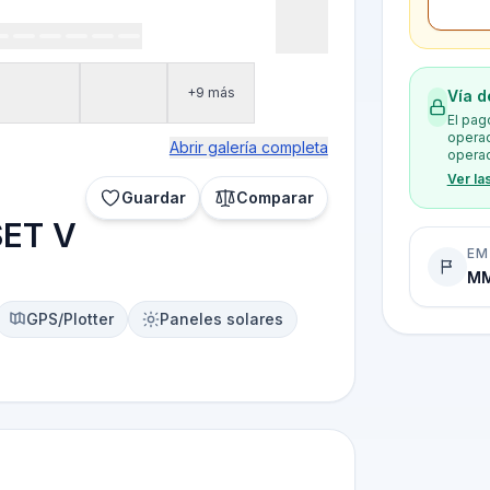
+9 más
Vía d
El pag
operad
Abrir galería completa
operad
Ver la
Guardar
Comparar
SET V
EM
MM
GPS/Plotter
Paneles solares