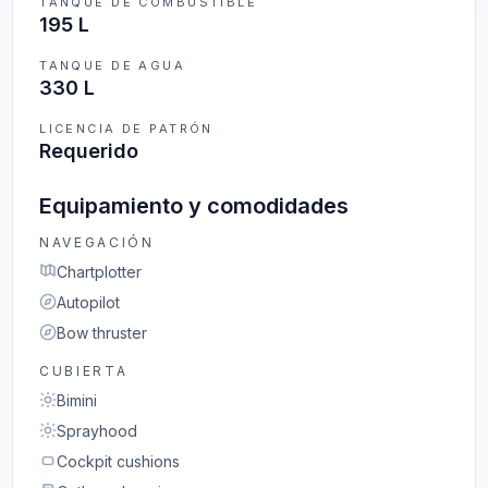
TANQUE DE COMBUSTIBLE
195 L
TANQUE DE AGUA
330 L
LICENCIA DE PATRÓN
Requerido
Equipamiento y comodidades
NAVEGACIÓN
Chartplotter
Autopilot
Bow thruster
CUBIERTA
Bimini
Sprayhood
Cockpit cushions