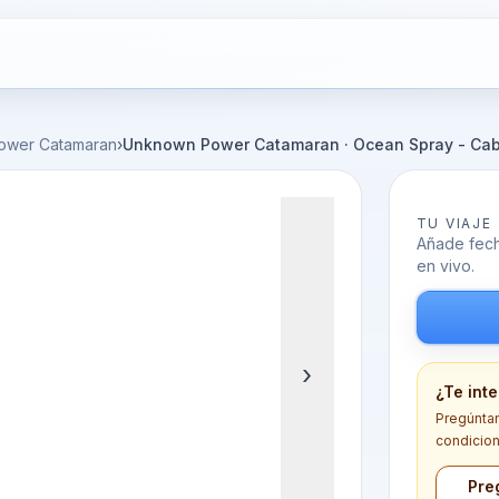
ower Catamaran
›
Unknown Power Catamaran · Ocean Spray - Cab
TU VIAJE
Añade fecha
en vivo.
›
¿Te int
Pregúntano
condicion
Pre