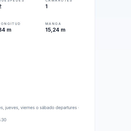
HUÉSPEDES
CAMAROTES
2
1
LONGITUD
MANGA
34 m
15,24 m
es, jueves, viernes o sábado departures ·
8:30