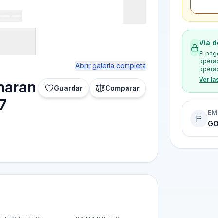
Vía d
El pag
operad
Abrir galería completa
operad
Ver la
maran
Guardar
Comparar
7
EM
GO