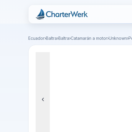
Charterwerk
Ecuador
›
Baltra
›
Baltra
›
Catamarán a motor
›
Unknown
›
P
‹