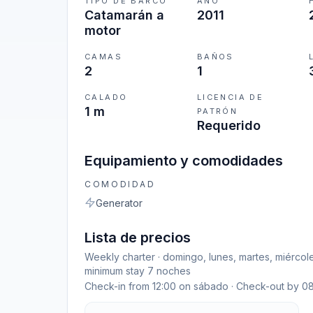
TIPO DE BARCO
AÑO
Catamarán a
2011
motor
CAMAS
BAÑOS
2
1
CALADO
LICENCIA DE
1 m
PATRÓN
Requerido
Equipamiento y comodidades
COMODIDAD
Generator
Lista de precios
Weekly charter · domingo, lunes, martes, miércol
minimum stay 7 noches
Check-in from 12:00 on sábado · Check-out by 0