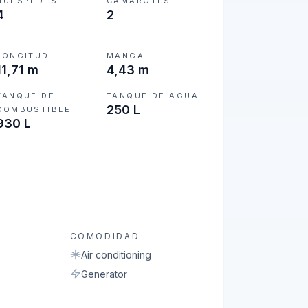
HUÉSPEDES
CAMAROTES
4
2
LONGITUD
MANGA
11,71 m
4,43 m
TANQUE DE
TANQUE DE AGUA
250 L
COMBUSTIBLE
930 L
COMODIDAD
Air conditioning
Generator