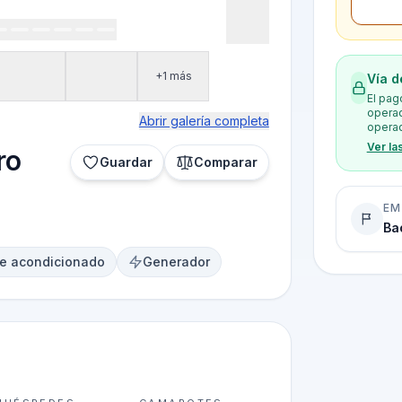
+1 más
Vía d
El pag
operad
Abrir galería completa
operad
Ver la
ro
Guardar
Comparar
EM
Ba
re acondicionado
Generador