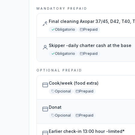
MANDATORY PREPAID
Final cleaning Axopar 37/45, D42, T40, 
Obligatorio
Prepaid
Skipper -daily charter cash at the base
Obligatorio
Prepaid
OPTIONAL PREPAID
Cook/week (food extra)
Opcional
Prepaid
Donat
Opcional
Prepaid
Earlier check-in 13:00 hour -limited*