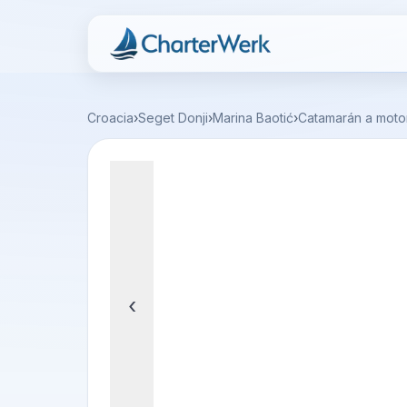
Charterwerk
Croacia
›
Seget Donji
›
Marina Baotić
›
Catamarán a moto
‹