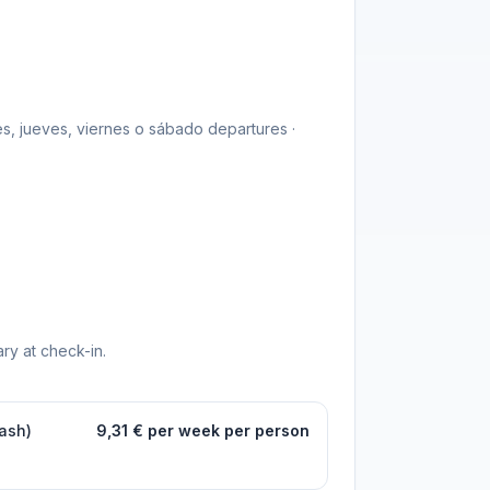
es, jueves, viernes o sábado departures ·
ry at check-in.
cash)
9,31 € per week per person