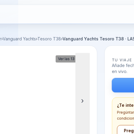
r
›
Vanguard Yachts
›
Tesoro T38
›
Vanguard Yachts Tesoro T38 · L
Ver las 13 fotos
TU VIAJE
Añade fecha
en vivo.
›
¿Te int
Pregúntano
condicion
Preg