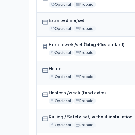
Opcional
Prepaid
Extra bedline/set
Opcional
Prepaid
Extra towels/set (1xbig +1xstandard)
Opcional
Prepaid
Heater
Opcional
Prepaid
Hostess /week (food extra)
Opcional
Prepaid
Railing / Safety net, without installation
Opcional
Prepaid