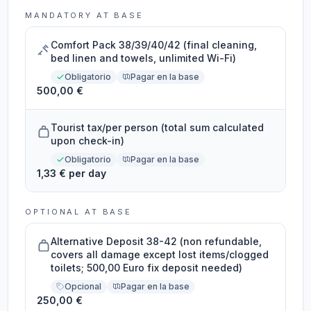
MANDATORY AT BASE
Comfort Pack 38/39/40/42 (final cleaning,
bed linen and towels, unlimited Wi-Fi)
Obligatorio
Pagar en la base
500,00 €
Tourist tax/per person (total sum calculated
upon check-in)
Obligatorio
Pagar en la base
1,33 € per day
OPTIONAL AT BASE
Alternative Deposit 38-42 (non refundable,
covers all damage except lost items/clogged
toilets; 500,00 Euro fix deposit needed)
Opcional
Pagar en la base
250,00 €