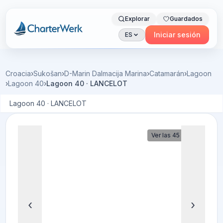
Explorar
Guardados
Charterwerk
Iniciar sesión
ES
Croacia
›
Sukošan
›
D-Marin Dalmacija Marina
›
Catamarán
›
Lagoon
›
Lagoon 40
›
Lagoon 40 · LANCELOT
Lagoon 40 · LANCELOT
Ver las 45 fotos
‹
›