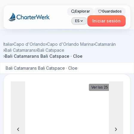
Explorar
Guardados
Charterwerk
Iniciar sesión
ES
Italia
›
Capo d'Orlando
›
Capo d'Orlando Marina
›
Catamarán
›
Bali Catamarans
›
Bali Catspace
›
Bali Catamarans Bali Catspace · Cloe
Bali Catamarans Bali Catspace · Cloe
Ver las 25 fotos
‹
›