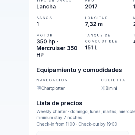
TIPO DE BARCO
AÑO
Lancha
2017
BAÑOS
LONGITUD
1
7,32 m
MOTOR
TANQUE DE
350 hp ·
COMBUSTIBLE
151 L
Mercruiser 350
HP
Equipamiento y comodidades
NAVEGACIÓN
CUBIERTA
Chartplotter
Bimini
Lista de precios
Weekly charter · domingo, lunes, martes, miércol
minimum stay 7 noches
Check-in from 11:00 · Check-out by 19:00