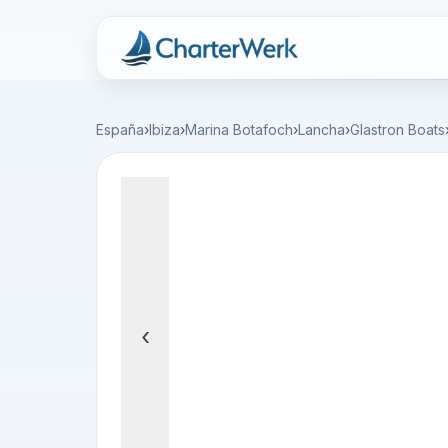
Charterwerk
España
›
Ibiza
›
Marina Botafoch
›
Lancha
›
Glastron Boats
‹