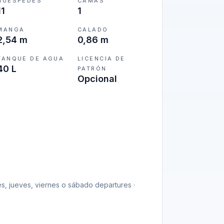
HUÉSPEDES
CAMAS
11
1
MANGA
CALADO
2,54 m
0,86 m
TANQUE DE AGUA
LICENCIA DE
40 L
PATRÓN
Opcional
es, jueves, viernes o sábado departures ·