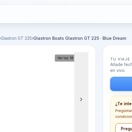
›
Glastron GT 225
›
Glastron Boats Glastron GT 225 · Blue Dream
Ver las 18 fotos
TU VIAJE
Añade fecha
en vivo.
›
¿Te int
Pregúntano
condicion
Pregu