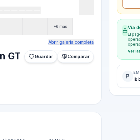
+6 más
Vía d
El pag
operad
Abrir galería completa
operad
Ver la
on GT
Guardar
Comparar
EM
Ib