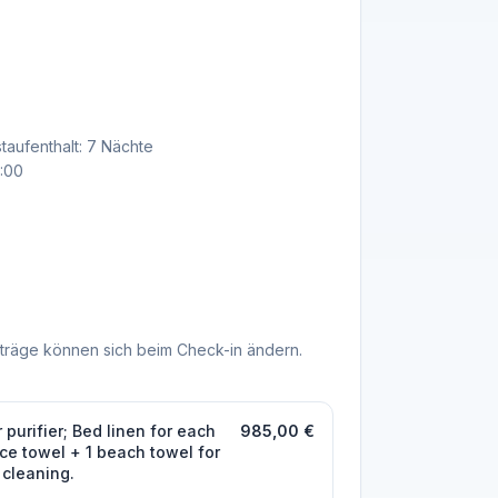
taufenthalt: 7 Nächte
8:00
träge können sich beim Check-in ändern.
 purifier; Bed linen for each
985,00 €
ace towel + 1 beach towel for
 cleaning.