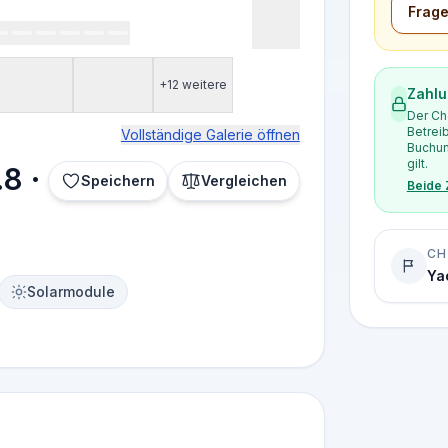
Frage
+12 weitere
Zahlu
Der Ch
Betrei
Vollständige Galerie öffnen
Buchun
gilt.
8 ·
Speichern
Vergleichen
Beide
CH
Ya
Solarmodule