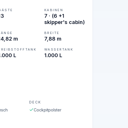
GÄSTE
KABINEN
13
7
·
(6 +1
skipper's cabin)
LÄNGE
BREITE
14,82 m
7,88 m
TREIBSTOFFTANK
WASSERTANK
1.000 L
1.000 L
DECK
nsch
Cockpitpolster