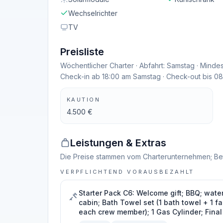
Wechselrichter
TV
Preisliste
Wöchentlicher Charter · Abfahrt: Samstag · Mindes
Check-in ab 18:00 am Samstag · Check-out bis 0
KAUTION
4.500 €
Leistungen & Extras
Die Preise stammen vom Charterunternehmen; Be
VERPFLICHTEND VORAUSBEZAHLT
Starter Pack C6: Welcome gift; BBQ; water
cabin; Bath Towel set (1 bath towel + 1 f
each crew member); 1 Gas Cylinder; Final