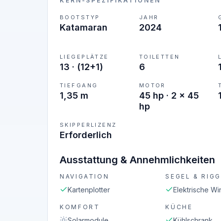
KERN-SPEZIFIKATIONEN
BOOTSTYP
JAHR
Katamaran
2024
LIEGEPLÄTZE
TOILETTEN
13
·
(12+1)
6
TIEFGANG
MOTOR
1,35 m
45 hp · 2 x 45
hp
SKIPPERLIZENZ
Erforderlich
Ausstattung & Annehmlichkeiten
NAVIGATION
SEGEL & RIGG
Kartenplotter
Elektrische Wi
KOMFORT
KÜCHE
Solarmodule
Kühlschrank