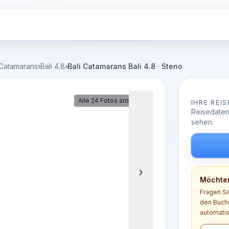
 Catamarans
›
Bali 4.8
›
Bali Catamarans Bali 4.8 · Steno
Alle 24 Fotos ansehen
IHRE REIS
Reisedaten
sehen.
›
Möchten
Fragen Si
den Buchu
automatis