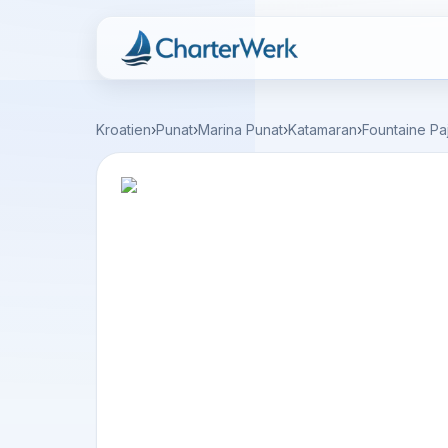
Charterwerk
Kroatien
›
Punat
›
Marina Punat
›
Katamaran
›
Fountaine Pa