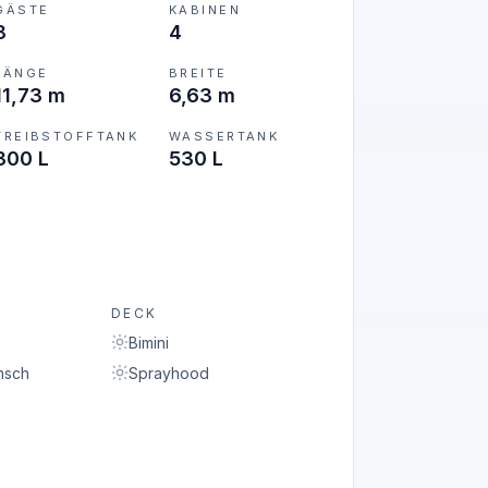
GÄSTE
KABINEN
8
4
LÄNGE
BREITE
11,73 m
6,63 m
TREIBSTOFFTANK
WASSERTANK
300 L
530 L
DECK
Bimini
nsch
Sprayhood