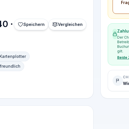
Fra
40 ·
Speichern
Vergleichen
Zahlu
Der Ch
Betrei
Buchun
gilt.
Kartenplotter
Beide
freundlich
CH
Wi