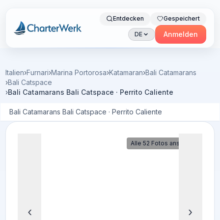
Entdecken
Gespeichert
Charterwerk
Anmelden
DE
Italien
›
Furnari
›
Marina Portorosa
›
Katamaran
›
Bali Catamarans
›
Bali Catspace
›
Bali Catamarans Bali Catspace · Perrito Caliente
Bali Catamarans Bali Catspace · Perrito Caliente
Alle 52 Fotos ansehen
‹
›