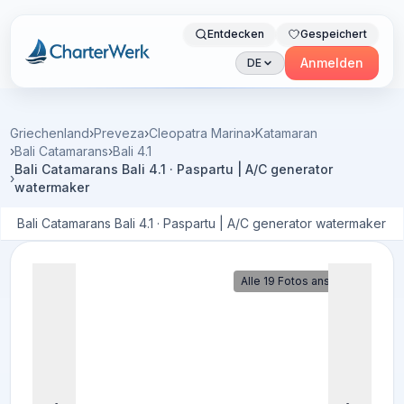
Entdecken
Gespeichert
Charterwerk
Anmelden
DE
Griechenland
›
Preveza
›
Cleopatra Marina
›
Katamaran
›
Bali Catamarans
›
Bali 4.1
Bali Catamarans Bali 4.1 · Paspartu | A/C generator
›
watermaker
Bali Catamarans Bali 4.1 · Paspartu | A/C generator watermaker
Alle 19 Fotos ansehen