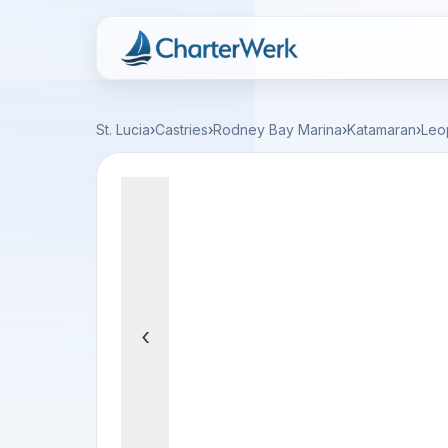
Charterwerk
St. Lucia
›
Castries
›
Rodney Bay Marina
›
Katamaran
›
Leo
‹