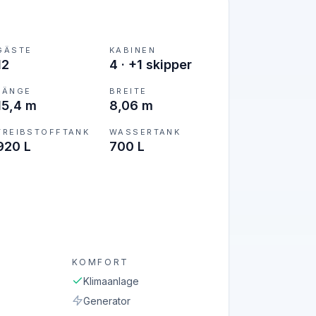
GÄSTE
KABINEN
12
4
·
+1 skipper
LÄNGE
BREITE
15,4 m
8,06 m
TREIBSTOFFTANK
WASSERTANK
920 L
700 L
KOMFORT
Klimaanlage
Generator