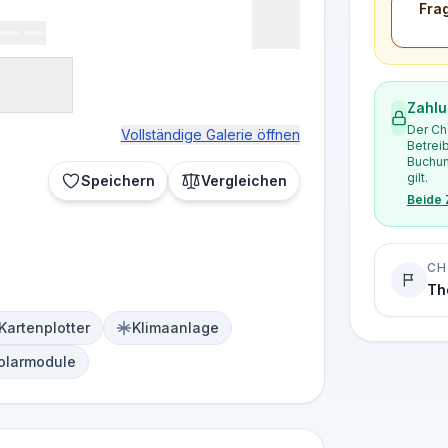
Fra
Zahlu
Der Ch
Vollständige Galerie öffnen
Betrei
Buchun
gilt.
Speichern
Vergleichen
Beide
CH
Th
Kartenplotter
Klimaanlage
olarmodule