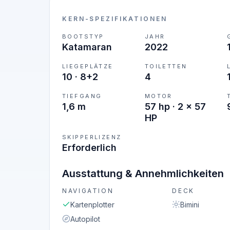
KERN-SPEZIFIKATIONEN
BOOTSTYP
JAHR
Katamaran
2022
LIEGEPLÄTZE
TOILETTEN
10
·
8+2
4
TIEFGANG
MOTOR
1,6 m
57 hp · 2 x 57
HP
SKIPPERLIZENZ
Erforderlich
Ausstattung & Annehmlichkeiten
NAVIGATION
DECK
Kartenplotter
Bimini
Autopilot