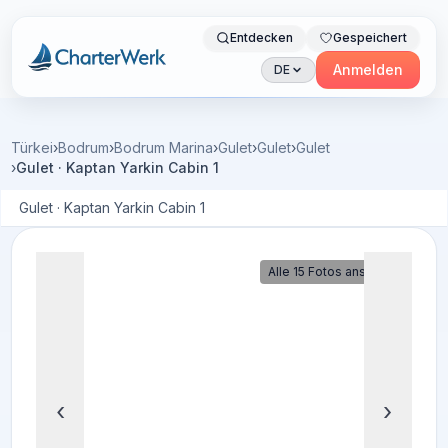
Entdecken
Gespeichert
Charterwerk
Anmelden
DE
Türkei
›
Bodrum
›
Bodrum Marina
›
Gulet
›
Gulet
›
Gulet
›
Gulet · Kaptan Yarkin Cabin 1
Gulet · Kaptan Yarkin Cabin 1
Alle 15 Fotos ansehen
‹
›