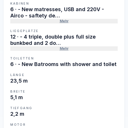
KABINEN
6
·
- New matresses, USB and 220V -
Airco - saftety de…
Mehr
LIEGEPLÄTZE
12
·
- 4 triple, double plus full size
bunkbed and 2 do…
Mehr
TOILETTEN
6
·
- New Batrooms with shower and toilet
LÄNGE
23,5 m
BREITE
5,1 m
TIEFGANG
2,2 m
MOTOR