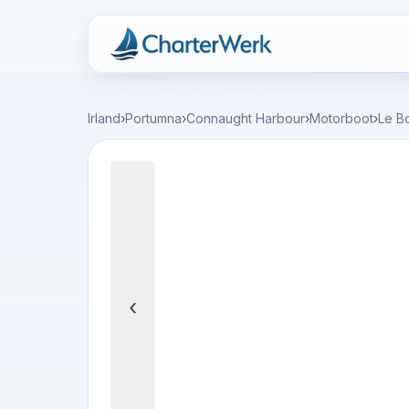
Charterwerk
Irland
›
Portumna
›
Connaught Harbour
›
Motorboot
›
Le B
‹