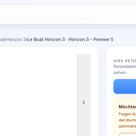
oat
›
Horizon 3
›
Le Boat Horizon 3 · Horizon 3 - Premier 5
IHRE REIS
Reisedaten
sehen.
›
Möchten
Fragen Si
den Buchu
automatis