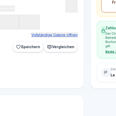
Fr
Zahlu
Der Ch
Vollständige Galerie öffnen
Betrei
Buchun
gilt.
Speichern
Vergleichen
Beide
CH
Le