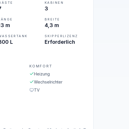
GÄSTE
KABINEN
7
3
LÄNGE
BREITE
13 m
4,3 m
WASSERTANK
SKIPPERLIZENZ
800 L
Erforderlich
KOMFORT
Heizung
Wechselrichter
TV