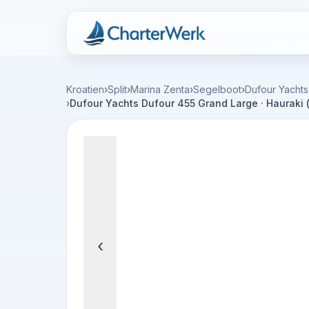
Charterwerk
Kroatien
›
Split
›
Marina Zenta
›
Segelboot
›
Dufour Yachts
›
Dufour Yachts Dufour 455 Grand Large · Hauraki (
‹