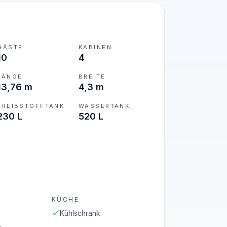
GÄSTE
KABINEN
10
4
LÄNGE
BREITE
13,76 m
4,3 m
TREIBSTOFFTANK
WASSERTANK
230 L
520 L
KÜCHE
Kühlschrank