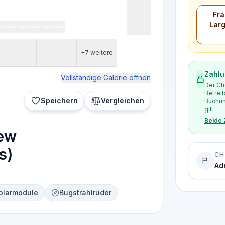
Fra
Larg
+7 weitere
Zahlu
Vollständige Galerie öffnen
Der Ch
Betrei
Speichern
Vergleichen
Buchun
gilt.
Beide
new
s)
CH
Adr
olarmodule
Bugstrahlruder