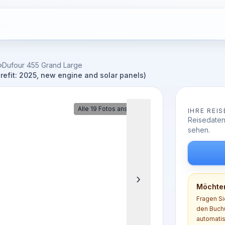
›
Dufour 455 Grand Large
refit: 2025, new engine and solar panels)
Alle 19 Fotos ansehen
IHRE REIS
Reisedaten
sehen.
›
Möchten
Fragen Si
den Buchu
automatis