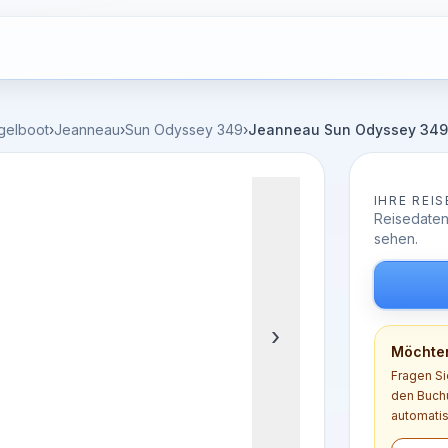
gelboot
›
Jeanneau
›
Sun Odyssey 349
›
Jeanneau Sun Odyssey 349 ·
IHRE REIS
Reisedaten
sehen.
›
Möchten
Fragen Si
den Buchu
automatis