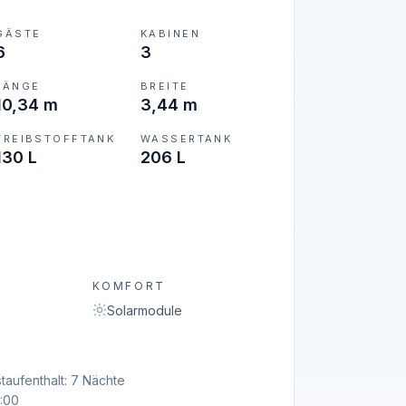
GÄSTE
KABINEN
6
3
LÄNGE
BREITE
10,34 m
3,44 m
TREIBSTOFFTANK
WASSERTANK
130 L
206 L
KOMFORT
Solarmodule
taufenthalt: 7 Nächte
9:00