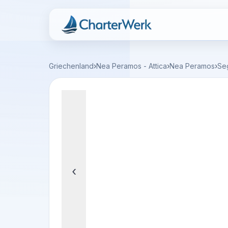
Charterwerk
Griechenland
›
Nea Peramos - Attica
›
Nea Peramos
›
Se
‹