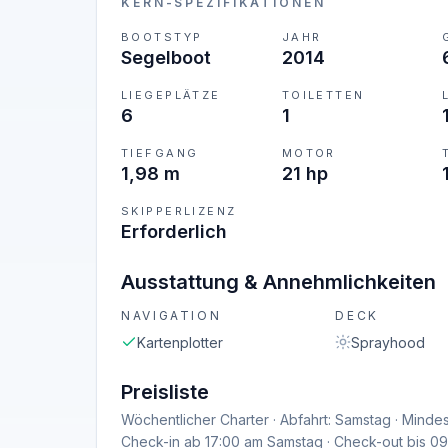
KERN-SPEZIFIKATIONEN
BOOTSTYP
JAHR
Segelboot
2014
LIEGEPLÄTZE
TOILETTEN
6
1
TIEFGANG
MOTOR
1,98 m
21 hp
SKIPPERLIZENZ
Erforderlich
Ausstattung & Annehmlichkeiten
NAVIGATION
DECK
Kartenplotter
Sprayhood
Preisliste
Wöchentlicher Charter · Abfahrt: Samstag · Mindes
Check-in ab 17:00 am Samstag · Check-out bis 0