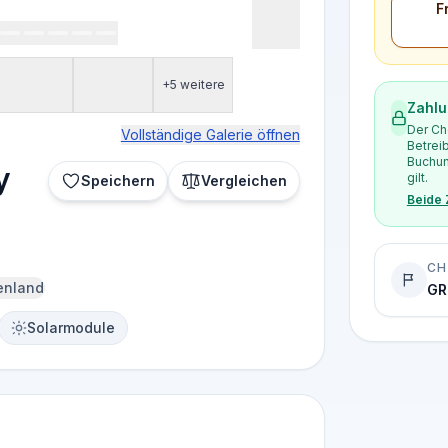
F
+5 weitere
Zahlu
Der Ch
Vollständige Galerie öffnen
Betrei
Buchun
y
gilt.
Speichern
Vergleichen
Beide
CH
enland
GR
Solarmodule