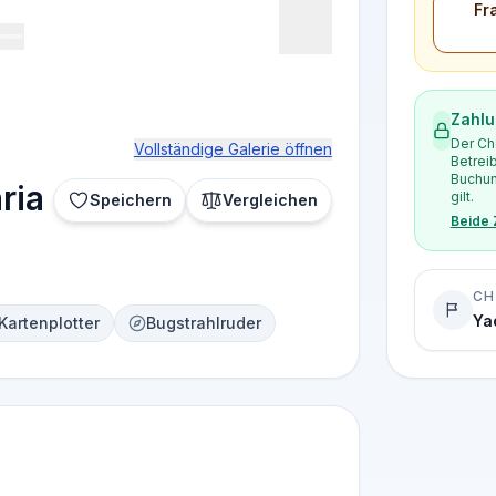
Fr
Zahlu
Der Ch
Vollständige Galerie öffnen
Betrei
Buchun
ria
gilt.
Speichern
Vergleichen
Beide
CH
Ya
Kartenplotter
Bugstrahlruder