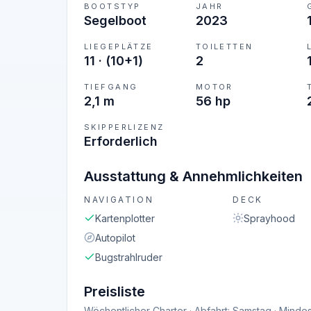
BOOTSTYP
JAHR
Segelboot
2023
LIEGEPLÄTZE
TOILETTEN
11
·
(10+1)
2
TIEFGANG
MOTOR
2,1 m
56 hp
SKIPPERLIZENZ
Erforderlich
Ausstattung & Annehmlichkeiten
NAVIGATION
DECK
Kartenplotter
Sprayhood
Autopilot
Bugstrahlruder
Preisliste
Wöchentlicher Charter · Abfahrt: Samstag · Mindes