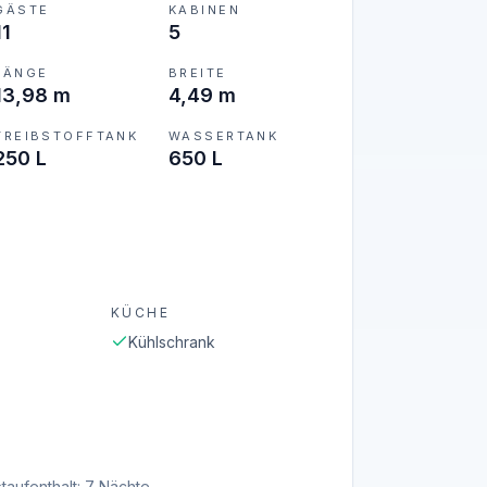
GÄSTE
KABINEN
11
5
LÄNGE
BREITE
13,98 m
4,49 m
TREIBSTOFFTANK
WASSERTANK
250 L
650 L
KÜCHE
Kühlschrank
taufenthalt: 7 Nächte