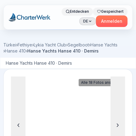
Entdecken
Gespeichert
Charterwerk
Anmelden
DE
Türkei
›
Fethiye
›
Lykia Yacht Club
›
Segelboot
›
Hanse Yachts
›
Hanse 410
›
Hanse Yachts Hanse 410 · Demirs
Hanse Yachts Hanse 410 · Demirs
Alle 18 Fotos ansehen
‹
›