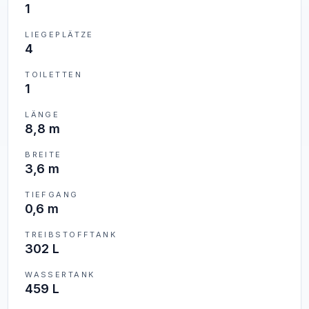
1
LIEGEPLÄTZE
4
TOILETTEN
1
LÄNGE
8,8 m
BREITE
3,6 m
TIEFGANG
0,6 m
TREIBSTOFFTANK
302 L
WASSERTANK
459 L