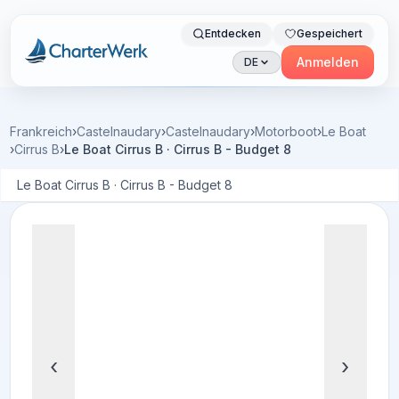
Entdecken
Gespeichert
Charterwerk
Anmelden
DE
Frankreich
›
Castelnaudary
›
Castelnaudary
›
Motorboot
›
Le Boat
›
Cirrus B
›
Le Boat Cirrus B · Cirrus B - Budget 8
Le Boat Cirrus B · Cirrus B - Budget 8
‹
›