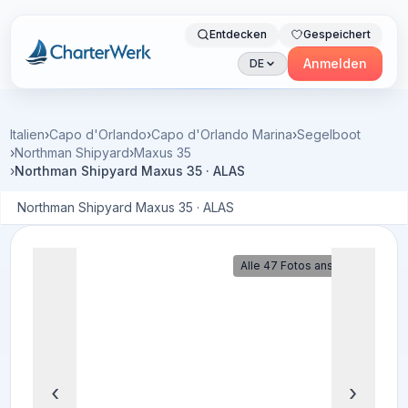
Entdecken
Gespeichert
Charterwerk
Anmelden
DE
Italien
›
Capo d'Orlando
›
Capo d'Orlando Marina
›
Segelboot
›
Northman Shipyard
›
Maxus 35
›
Northman Shipyard Maxus 35 · ALAS
Northman Shipyard Maxus 35 · ALAS
Alle 47 Fotos ansehen
‹
›