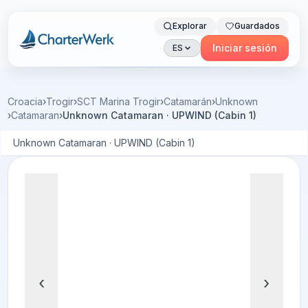
Explorar
Guardados
Charterwerk
Iniciar sesión
ES
Croacia
›
Trogir
›
SCT Marina Trogir
›
Catamarán
›
Unknown
›
Catamaran
›
Unknown Catamaran · UPWIND (Cabin 1)
Unknown Catamaran · UPWIND (Cabin 1)
‹
›