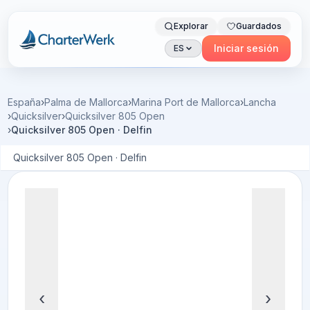
Explorar
Guardados
Charterwerk
Iniciar sesión
ES
España
›
Palma de Mallorca
›
Marina Port de Mallorca
›
Lancha
›
Quicksilver
›
Quicksilver 805 Open
›
Quicksilver 805 Open · Delfin
Quicksilver 805 Open · Delfin
‹
›